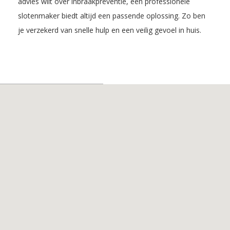
advies wilt over inbraakpreventie, een professionele
slotenmaker biedt altijd een passende oplossing. Zo ben
je verzekerd van snelle hulp en een veilig gevoel in huis.
Inhoudsopgave
1. De voordelen van
Slotenmaker
Hilversum
2. De Diensten van
Slotenmaker
Hilversum
3. Slotenmaker in
Hilversum
4. Slotenmaker