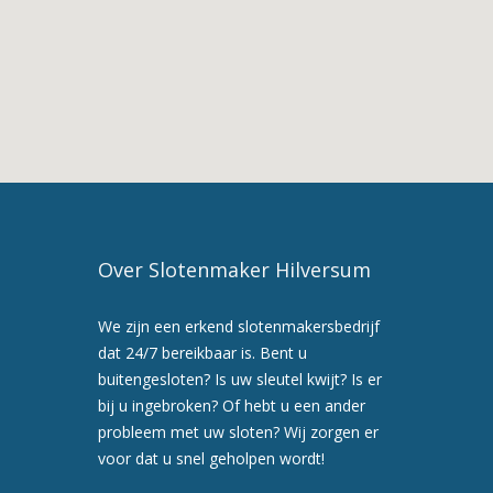
Hilversum
5. Maak nu een
afspraak voor een
preventiebezoek
6. Wij werken snel en
professioneel
Over Slotenmaker Hilversum
We zijn een erkend slotenmakersbedrijf
dat 24/7 bereikbaar is. Bent u
buitengesloten? Is uw sleutel kwijt? Is er
bij u ingebroken? Of hebt u een ander
probleem met uw sloten? Wij zorgen er
voor dat u snel geholpen wordt!