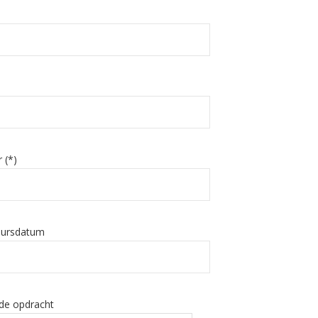
 (*)
eursdatum
 de opdracht