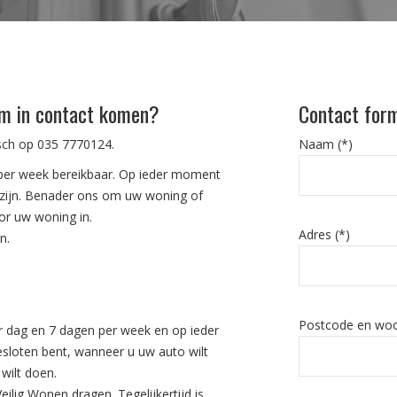
um in contact komen?
Contact form
isch op
035 7770124
.
Naam (*)
 per week bereikbaar. Op ieder moment
 zijn. Benader ons om uw woning of
or uw woning in.
Adres (*)
n.
Postcode en woo
r dag en 7 dagen per week en op ieder
sloten bent, wanneer u uw auto wilt
wilt doen.
ilig Wonen dragen. Tegelijkertijd is