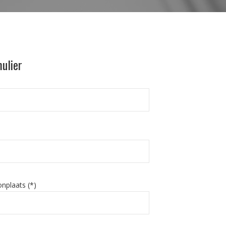
ulier
nplaats (*)