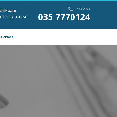
bel ons
chikbaar
035 7770124
 ter plaatse
Contact