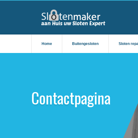
Home
Buitengesloten
Sloten rep
Contactpagina