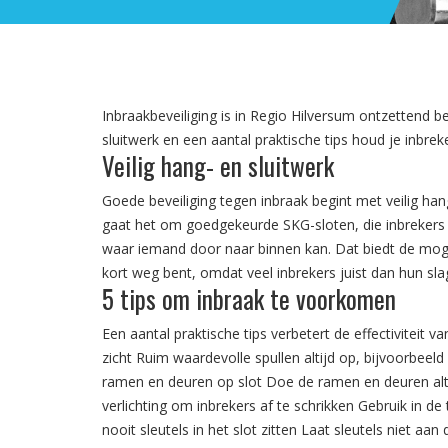
Inbraakbeveiliging is in Regio Hilversum ontzettend be
sluitwerk en een aantal praktische tips houd je inbrek
Veilig hang- en sluitwerk
Goede beveiliging tegen inbraak begint met veilig han
gaat het om goedgekeurde SKG-sloten, die inbrekers 
waar iemand door naar binnen kan. Dat biedt de mogeli
kort weg bent, omdat veel inbrekers juist dan hun sla
5 tips om inbraak te voorkomen
Een aantal praktische tips verbetert de effectiviteit 
zicht Ruim waardevolle spullen altijd op, bijvoorbeeld
ramen en deuren op slot Doe de ramen en deuren alti
verlichting om inbrekers af te schrikken Gebruik in d
nooit sleutels in het slot zitten Laat sleutels niet aa