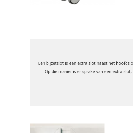
Een bijzetslot is een extra slot naast het hoofds
Op die manier is er sprake van een extra slot,