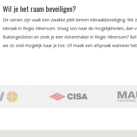
Wil je het raam beveiligen?
De ramen zijn vaak een zwakke plek binnen inbraakbeveiliging. We zi
inbraak in Regio Hilversum. Vraag ons naar de mogelijkheden, dan v
Buitengesloten en zoek je een slotenmaker in Regio Hilversum? 
we zo snel mogelijk naar je toe.
Of maak een afspraak wanneer het