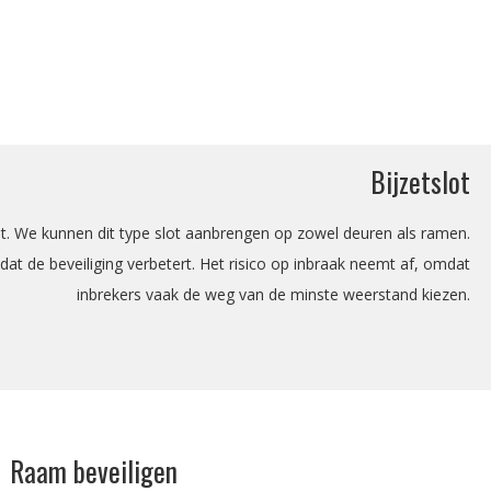
Bijzetslot
lot. We kunnen dit type slot aanbrengen op zowel deuren als ramen.
 dat de beveiliging verbetert. Het risico op inbraak neemt af, omdat
inbrekers vaak de weg van de minste weerstand kiezen.
Raam beveiligen